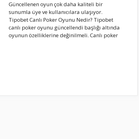
Güncellenen oyun çok daha kaliteli bir
sunumla üye ve kullanıcılara ulaşıyor.
Tipobet Canlı Poker Oyunu Nedir? Tipobet
canlı poker oyunu güncellendi başlığı altında
oyunun özelliklerine değinilmeli. Canlı poker