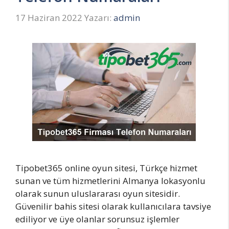
17 Haziran 2022
Yazarı:
admin
Tipobet365 online oyun sitesi, Türkçe hizmet
sunan ve tüm hizmetlerini Almanya lokasyonlu
olarak sunun uluslararası oyun sitesidir.
Güvenilir bahis sitesi olarak kullanıcılara tavsiye
ediliyor ve üye olanlar sorunsuz işlemler