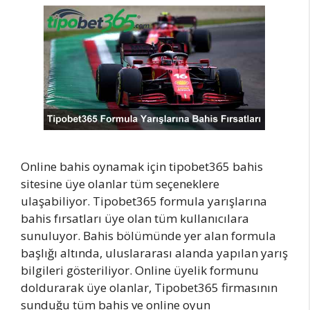
Online bahis oynamak için tipobet365 bahis
sitesine üye olanlar tüm seçeneklere
ulaşabiliyor. Tipobet365 formula yarışlarına
bahis fırsatları üye olan tüm kullanıcılara
sunuluyor. Bahis bölümünde yer alan formula
başlığı altında, uluslararası alanda yapılan yarış
bilgileri gösteriliyor. Online üyelik formunu
doldurarak üye olanlar, Tipobet365 firmasının
sunduğu tüm bahis ve online oyun