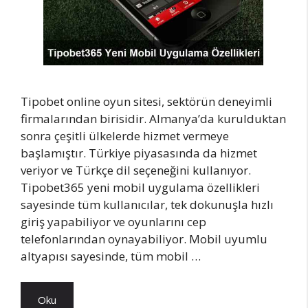
Tipobet online oyun sitesi, sektörün deneyimli
firmalarından birisidir. Almanya’da kurulduktan
sonra çeşitli ülkelerde hizmet vermeye
başlamıştır. Türkiye piyasasında da hizmet
veriyor ve Türkçe dil seçeneğini kullanıyor.
Tipobet365 yeni mobil uygulama özellikleri
sayesinde tüm kullanıcılar, tek dokunuşla hızlı
giriş yapabiliyor ve oyunlarını cep
telefonlarından oynayabiliyor. Mobil uyumlu
altyapısı sayesinde, tüm mobil …
Oku