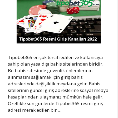
Tipobet365 en çok tercih edilen ve kullanıcıya
sahip olan yasa dışı bahis sitelerinden biridir.
Bu bahis sitesinde güvenlik önlemlerinin
alınmasını sağlamak için giriş bahis
adreslerinde değişiklik meydana gelir. Bahis
sitelerinin güncel giriş adreslerine sosyal medya
hesaplarından ulaşmanız mümkün hale gelir.
Özellikle son günlerde Tipobet365 resmi giriş
adresi merak edilen bir …