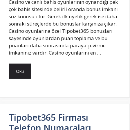
Casino ve canlı bahis oyunlarının oynandığı pek
çok bahis sitesinde belirli oranda bonus imkanı
söz konusu olur. Gerek ilk üyelik gerek ise daha
sonraki süreçlerde bu bonuslar karşınıza çıkar.
Casino oyunlarına özel Tipobet365 bonusları
sayesinde oyunlardan puan toplama ve bu
puanları daha sonrasında paraya çevirme
imkanınız vardır. Casino oyunlarını en …
Oku
Tipobet365 Firması
Telefon Numaraları