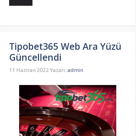
Tipobet365 Web Ara Yüzü
Güncellendi
11 Haziran 2022
Yazarı:
admin