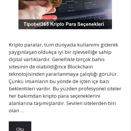
Kripto paralar, tüm dünyada kullanımı giderek
yaygınlaşan oldukça iyi bir işlevselliğe sahip
dijital varlıklardır. Genellikle birçok bahis
sitesinin de olabildiğince Blockchain
teknolojisinden yararlanmaya çalıştığı görülür.
Çünkü insanların bu yönde de içten içe bazı
beklentileri vardır. Bu yüzden profesyonel siteler
her bakımdan kripto para seçeneklerini
alanlarına taşımışlardır. Sevilen sitelerden biri
olan …
Oku