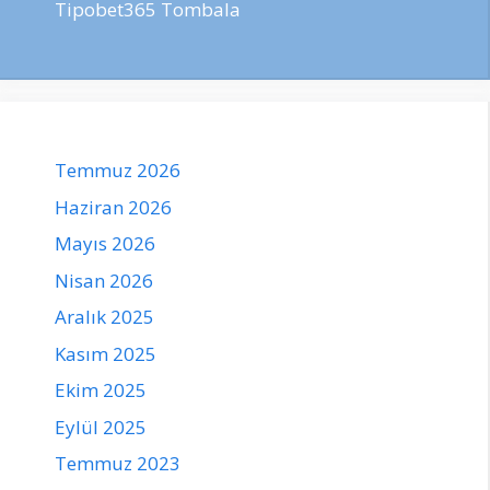
Tipobet365 Tombala
Temmuz 2026
Haziran 2026
Mayıs 2026
Nisan 2026
Aralık 2025
Kasım 2025
Ekim 2025
Eylül 2025
Temmuz 2023