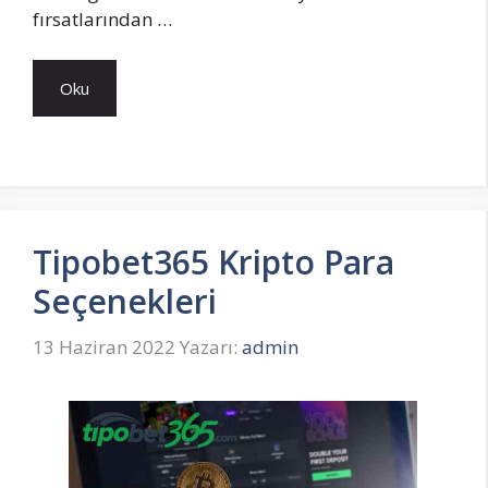
fırsatlarından …
Oku
Tipobet365 Kripto Para
Seçenekleri
13 Haziran 2022
Yazarı:
admin