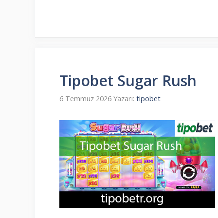
Tipobet Sugar Rush
6 Temmuz 2026
Yazarı:
tipobet