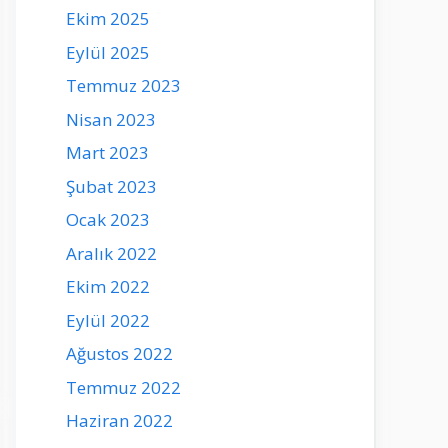
Ekim 2025
Eylül 2025
Temmuz 2023
Nisan 2023
Mart 2023
Şubat 2023
Ocak 2023
Aralık 2022
Ekim 2022
Eylül 2022
Ağustos 2022
Temmuz 2022
Haziran 2022