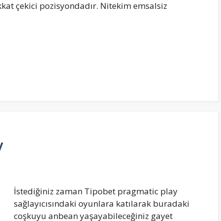
ikkat çekici pozisyondadır. Nitekim emsalsiz
y
İstediğiniz zaman Tipobet pragmatic play
sağlayıcısındaki oyunlara katılarak buradaki
coşkuyu anbean yaşayabileceğiniz gayet