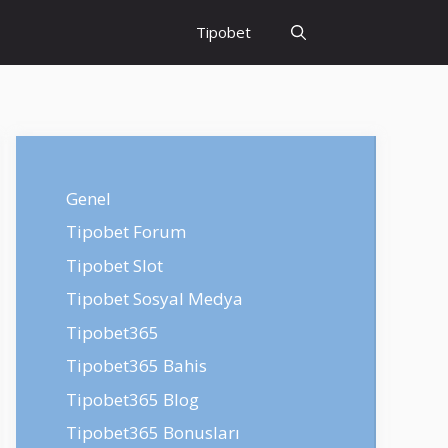
Tipobet
Genel
Tipobet Forum
Tipobet Slot
Tipobet Sosyal Medya
Tipobet365
Tipobet365 Bahis
Tipobet365 Blog
Tipobet365 Bonusları