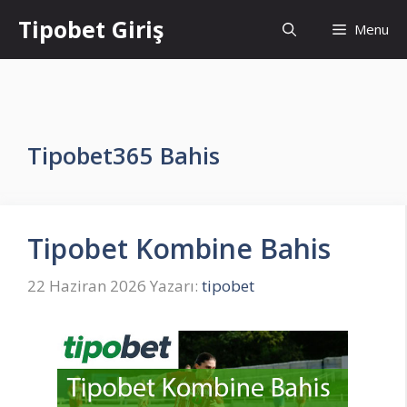
İçeriğe
Tipobet Giriş
Menu
atla
Tipobet365 Bahis
Tipobet Kombine Bahis
22 Haziran 2026
Yazarı:
tipobet