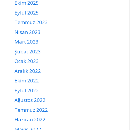
Ekim 2025
Eylül 2025
Temmuz 2023
Nisan 2023
Mart 2023
Şubat 2023
Ocak 2023
Aralık 2022
Ekim 2022
Eylül 2022
Ağustos 2022
Temmuz 2022
Haziran 2022
Mayıs 2022