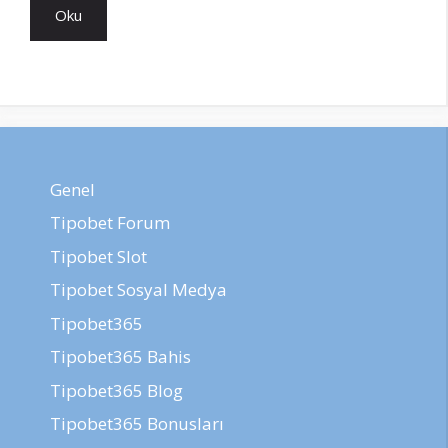
Oku
Genel
Tipobet Forum
Tipobet Slot
Tipobet Sosyal Medya
Tipobet365
Tipobet365 Bahis
Tipobet365 Blog
Tipobet365 Bonusları