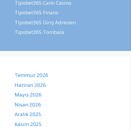
Tipobet365 Canlı Casino
Tipobet365 Finans
Tipobet365 Giriş Adresleri
Tipobet365 Tombala
Temmuz 2026
Haziran 2026
Mayıs 2026
Nisan 2026
Aralık 2025
Kasım 2025