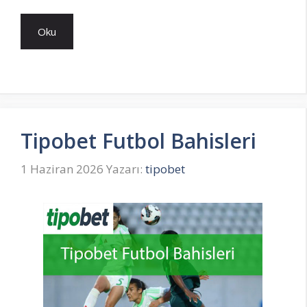
Oku
Tipobet Futbol Bahisleri
1 Haziran 2026
Yazarı:
tipobet