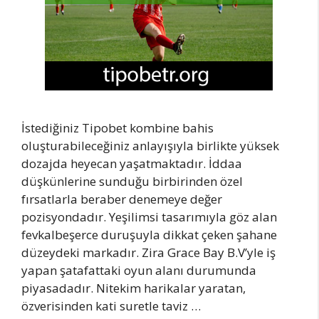
İstediğiniz Tipobet kombine bahis
oluşturabileceğiniz anlayışıyla birlikte yüksek
dozajda heyecan yaşatmaktadır. İddaa
düşkünlerine sunduğu birbirinden özel
fırsatlarla beraber denemeye değer
pozisyondadır. Yeşilimsi tasarımıyla göz alan
fevkalbeşerce duruşuyla dikkat çeken şahane
düzeydeki markadır. Zira Grace Bay B.V’yle iş
yapan şatafattaki oyun alanı durumunda
piyasadadır. Nitekim harikalar yaratan,
özverisinden kati suretle taviz …