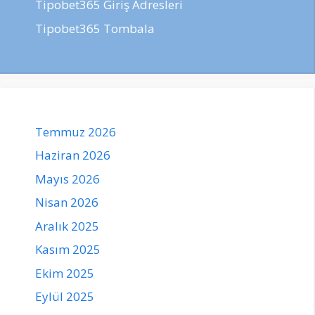
Tipobet365 Giriş Adresleri
Tipobet365 Tombala
Temmuz 2026
Haziran 2026
Mayıs 2026
Nisan 2026
Aralık 2025
Kasım 2025
Ekim 2025
Eylül 2025