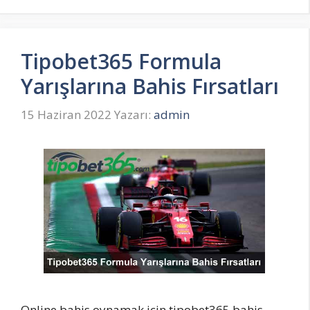
Tipobet365 Formula
Yarışlarına Bahis Fırsatları
15 Haziran 2022
Yazarı:
admin
Online bahis oynamak için tipobet365 bahis