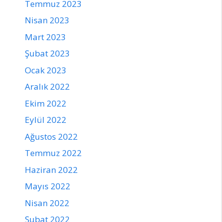
Temmuz 2023
Nisan 2023
Mart 2023
Şubat 2023
Ocak 2023
Aralık 2022
Ekim 2022
Eylül 2022
Ağustos 2022
Temmuz 2022
Haziran 2022
Mayıs 2022
Nisan 2022
Şubat 2022