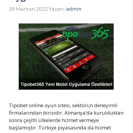
26 Haziran 2022
Yazarı:
admin
Tipobet online oyun sitesi, sektörün deneyimli
firmalarından birisidir. Almanya’da kurulduktan
sonra çeşitli ülkelerde hizmet vermeye
başlamıştır. Türkiye piyasasında da hizmet