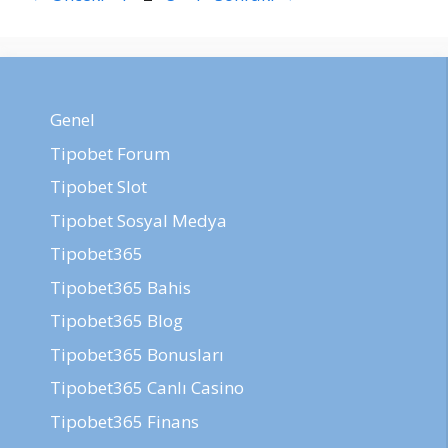
dolaşımı
Genel
Tipobet Forum
Tipobet Slot
Tipobet Sosyal Medya
Tipobet365
Tipobet365 Bahis
Tipobet365 Blog
Tipobet365 Bonusları
Tipobet365 Canlı Casino
Tipobet365 Finans