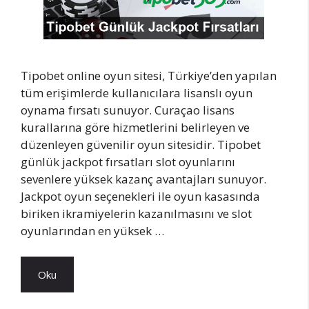
Tipobet online oyun sitesi, Türkiye’den yapılan
tüm erişimlerde kullanıcılara lisanslı oyun
oynama fırsatı sunuyor. Curaçao lisans
kurallarına göre hizmetlerini belirleyen ve
düzenleyen güvenilir oyun sitesidir. Tipobet
günlük jackpot fırsatları slot oyunlarını
sevenlere yüksek kazanç avantajları sunuyor.
Jackpot oyun seçenekleri ile oyun kasasında
biriken ikramiyelerin kazanılmasını ve slot
oyunlarından en yüksek …
Oku