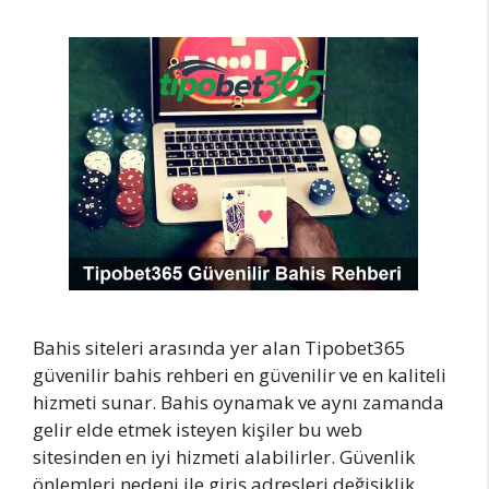
Bahis siteleri arasında yer alan Tipobet365
güvenilir bahis rehberi en güvenilir ve en kaliteli
hizmeti sunar. Bahis oynamak ve aynı zamanda
gelir elde etmek isteyen kişiler bu web
sitesinden en iyi hizmeti alabilirler. Güvenlik
önlemleri nedeni ile giriş adresleri değişiklik