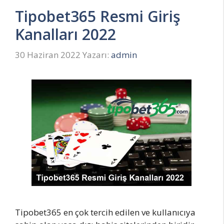
Tipobet365 Resmi Giriş
Kanalları 2022
30 Haziran 2022
Yazarı:
admin
Tipobet365 en çok tercih edilen ve kullanıcıya