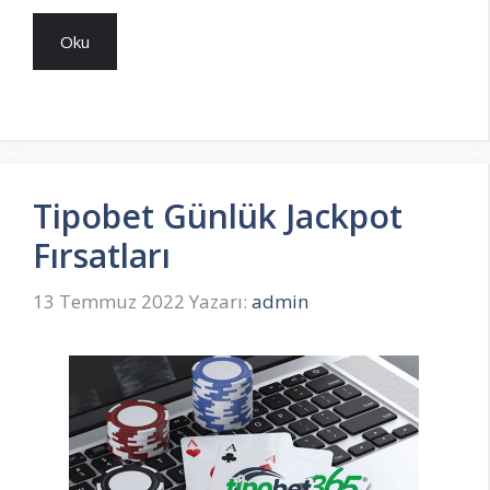
Oku
Tipobet Günlük Jackpot
Fırsatları
13 Temmuz 2022
Yazarı:
admin