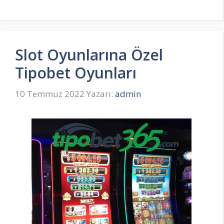
Slot Oyunlarına Özel
Tipobet Oyunları
10 Temmuz 2022
Yazarı:
admin