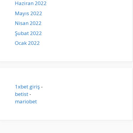
Haziran 2022
Mayıs 2022
Nisan 2022
Şubat 2022
Ocak 2022
1xbet giriş
-
betist
-
mariobet