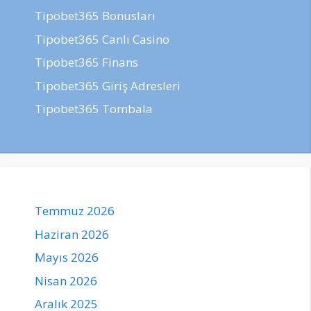
Tipobet365 Bonusları
Tipobet365 Canlı Casino
Tipobet365 Finans
Tipobet365 Giriş Adresleri
Tipobet365 Tombala
Temmuz 2026
Haziran 2026
Mayıs 2026
Nisan 2026
Aralık 2025