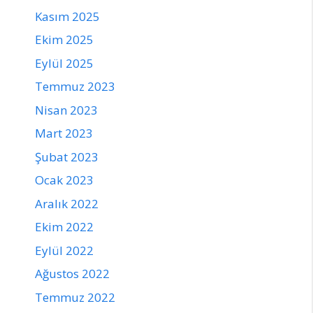
Kasım 2025
Ekim 2025
Eylül 2025
Temmuz 2023
Nisan 2023
Mart 2023
Şubat 2023
Ocak 2023
Aralık 2022
Ekim 2022
Eylül 2022
Ağustos 2022
Temmuz 2022