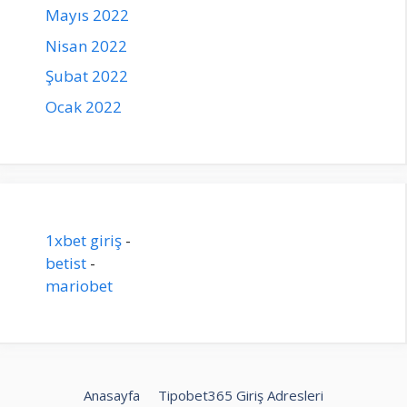
Mayıs 2022
Nisan 2022
Şubat 2022
Ocak 2022
1xbet giriş
-
betist
-
mariobet
Anasayfa
Tipobet365 Giriş Adresleri