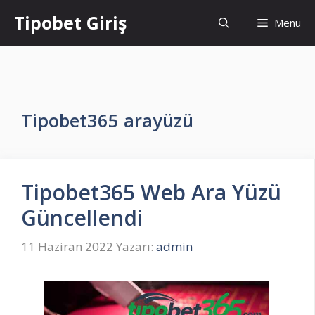
İçeriğe
Tipobet Giriş
Menu
atla
Tipobet365 arayüzü
Tipobet365 Web Ara Yüzü
Güncellendi
11 Haziran 2022
Yazarı:
admin