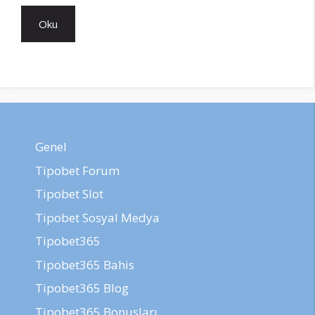
Oku
Genel
Tipobet Forum
Tipobet Slot
Tipobet Sosyal Medya
Tipobet365
Tipobet365 Bahis
Tipobet365 Blog
Tipobet365 Bonusları