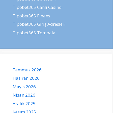
Tipobet365 Canlı Casino
Tipobet365 Finans
Tipobet365 Giriş Adresleri
Tipobet365 Tombala
Temmuz 2026
Haziran 2026
Mayıs 2026
Nisan 2026
Aralık 2025
Kasım 2025