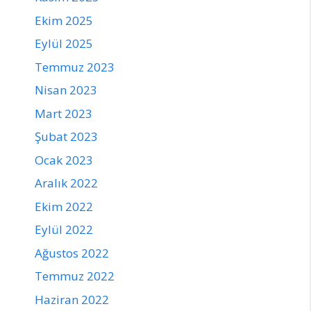
Ekim 2025
Eylül 2025
Temmuz 2023
Nisan 2023
Mart 2023
Şubat 2023
Ocak 2023
Aralık 2022
Ekim 2022
Eylül 2022
Ağustos 2022
Temmuz 2022
Haziran 2022