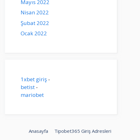
Mayıs 2022
Nisan 2022
Şubat 2022
Ocak 2022
1xbet giriş
-
betist
-
mariobet
Anasayfa
Tipobet365 Giriş Adresleri