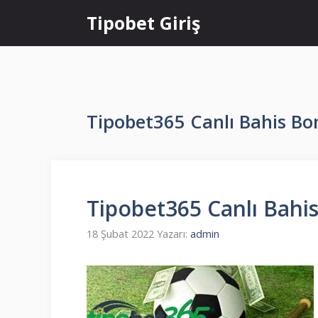
İçeriğe
Tipobet Giriş
atla
Tipobet365 Canlı Bahis Bo
Tipobet365 Canlı Bahis
18 Şubat 2022
Yazarı:
admin