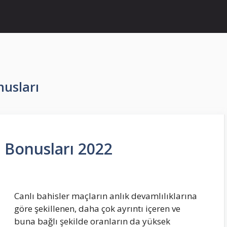
nusları
 Bonusları 2022
Canlı bahisler maçların anlık devamlılıklarına
göre şekillenen, daha çok ayrıntı içeren ve
buna bağlı şekilde oranların da yüksek