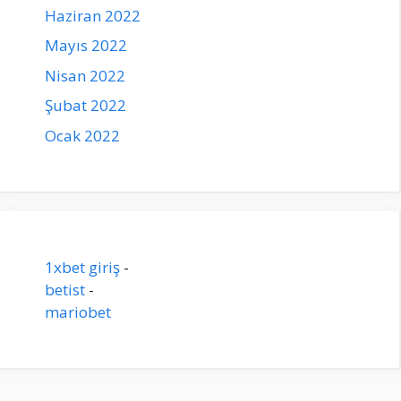
Haziran 2022
Mayıs 2022
Nisan 2022
Şubat 2022
Ocak 2022
1xbet giriş
-
betist
-
mariobet