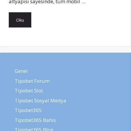
altyapısı sayesinde, tüm mobil …
Oku
Genel
Tipobet Forum
Tipobet Slot
Tipobet Sosyal Medya
Tipobet365
Tipobet365 Bahis
Tipobet365 Blog