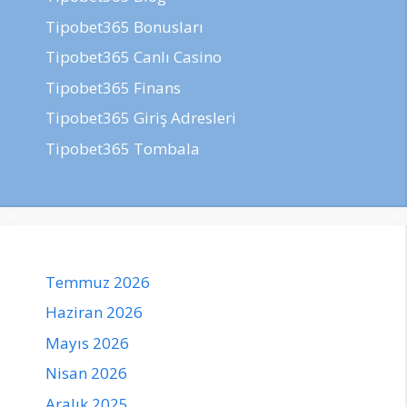
Tipobet365 Bonusları
Tipobet365 Canlı Casino
Tipobet365 Finans
Tipobet365 Giriş Adresleri
Tipobet365 Tombala
Temmuz 2026
Haziran 2026
Mayıs 2026
Nisan 2026
Aralık 2025