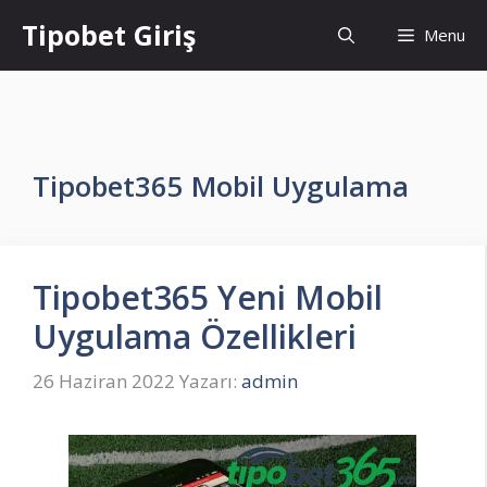
İçeriğe
Tipobet Giriş
Menu
atla
Tipobet365 Mobil Uygulama
Tipobet365 Yeni Mobil
Uygulama Özellikleri
26 Haziran 2022
Yazarı:
admin