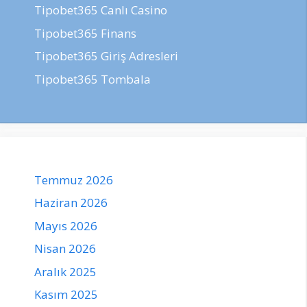
Tipobet365 Canlı Casino
Tipobet365 Finans
Tipobet365 Giriş Adresleri
Tipobet365 Tombala
Temmuz 2026
Haziran 2026
Mayıs 2026
Nisan 2026
Aralık 2025
Kasım 2025