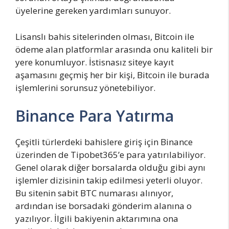
üyelerine gereken yardımları sunuyor.
Lisanslı bahis sitelerinden olması, Bitcoin ile
ödeme alan platformlar arasında onu kaliteli bir
yere konumluyor. İstisnasız siteye kayıt
aşamasını geçmiş her bir kişi, Bitcoin ile burada
işlemlerini sorunsuz yönetebiliyor.
Binance Para Yatırma
Çeşitli türlerdeki bahislere giriş için Binance
üzerinden de Tipobet365’e para yatırılabiliyor.
Genel olarak diğer borsalarda olduğu gibi aynı
işlemler dizisinin takip edilmesi yeterli oluyor.
Bu sitenin sabit BTC numarası alınıyor,
ardından ise borsadaki gönderim alanına o
yazılıyor. İlgili bakiyenin aktarımına ona