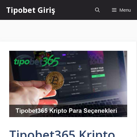
İçeriğe
Tipobet Giriş
Menu
atla
Tipobet365 Kripto