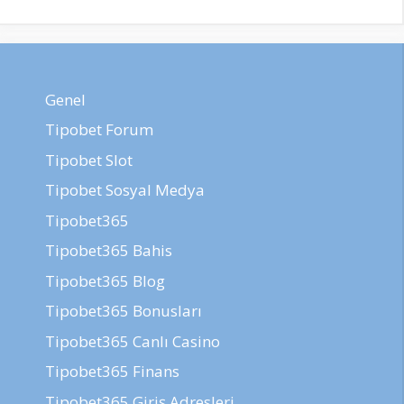
Genel
Tipobet Forum
Tipobet Slot
Tipobet Sosyal Medya
Tipobet365
Tipobet365 Bahis
Tipobet365 Blog
Tipobet365 Bonusları
Tipobet365 Canlı Casino
Tipobet365 Finans
Tipobet365 Giriş Adresleri