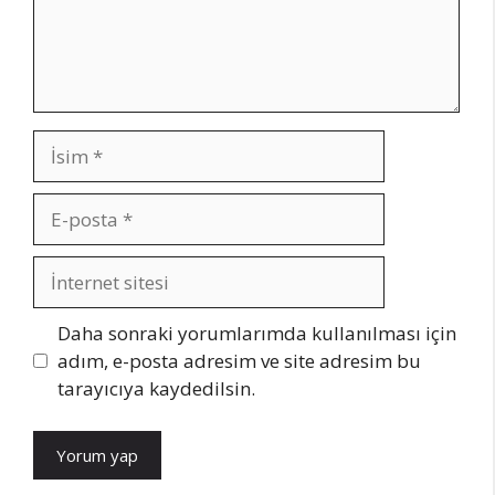
İsim
E-
posta
İnternet
sitesi
Daha sonraki yorumlarımda kullanılması için
adım, e-posta adresim ve site adresim bu
tarayıcıya kaydedilsin.