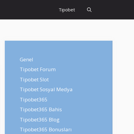
Tipobet
Genel
Tipobet Forum
Tipobet Slot
Tipobet Sosyal Medya
Tipobet365
Tipobet365 Bahis
Tipobet365 Blog
Tipobet365 Bonusları