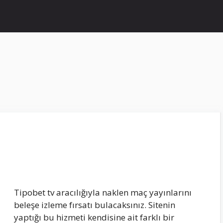
Tipobet tv aracılığıyla naklen maç yayınlarını
beleşe izleme fırsatı bulacaksınız. Sitenin
yaptığı bu hizmeti kendisine ait farklı bir