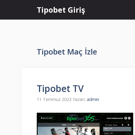
İçeriğe
Tipobet Giriş
atla
Tipobet Maç İzle
Tipobet TV
11 Temmuz 2023
Yazarı:
admin