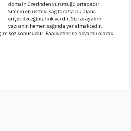
domain üzerinden yürüttüğü ortadadır.
Sitenin en üstteki sağ tarafta bu alana
erişebileceğiniz link vardır. Sizi arayalım
yazısının hemen sağında yer almaktadır.
rişim söz konusudur. Faaliyetlerine devamlı olarak