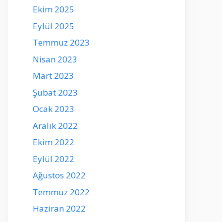
Ekim 2025
Eylül 2025
Temmuz 2023
Nisan 2023
Mart 2023
Şubat 2023
Ocak 2023
Aralık 2022
Ekim 2022
Eylül 2022
Ağustos 2022
Temmuz 2022
Haziran 2022