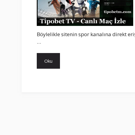
Böylelikle sitenin spor kanalına direkt e
…
Oku