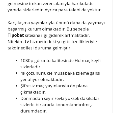
gelmesine imkan veren alanıyla harikulade
yapıda sizlerledir. Ayrıca para talebi de yoktur.
Karşılaşma yayınlarıyla ününü daha da yaymayı
başarmış kurum olmaktadır. Bu sebeple
Tipobet
sitesine ilgi giderek artmaktadır.
Nitekim
tv
hizmetindeki şu gibi özellikleriyle
takdir edilesi duruma gelmiştir.
1080p görüntü kalitesinde Hd maç keyfi
sizlerledir.
4k çözünürlükle müsabaka izleme şansı
yer alıyor olmaktadır.
Şifresiz maç yayınlarıyla ön plana
çıkmaktadır.
Donmadan seyir zevki yüksek dakikalar
sizlerle bir arada konumlandırılmış
durumdadır.