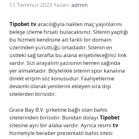
11 Temmuz 2023
Yazarı:
admin
Tipobet tv
aracılığıyla naklen maç yayınlarını
beleşe izleme fırsatı bulacaksınız. Sitenin yaptığı
bu hizmeti kendisine ait farklı bir domain
üzerinden yürüttüğü ortadadır. Sitenin en
üstteki sağ tarafta bu alana erişebileceğiniz link
vardır. Sizi arayalım yazısının hemen sağında
yer almaktadır. Böylelikle sitenin spor kanalına
direkt erişim söz konusudur. Faaliyetlerine
devamlı olarak yenilerini ekleyen sıra dışı
sitelerden birisidir.
Grace Bay B.V. şirketine bağlı olan bahis
sitelerinden birisidir. Bundan dolayı
Tipobet
sitesine ayrı bir alaka vardır. Ayrıca resmi
tv
hizmetiyle beraber prezentabl bahis sitesi