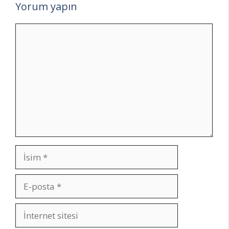
Yorum yapın
Yorum
İsim
E-
posta
İnternet
sitesi