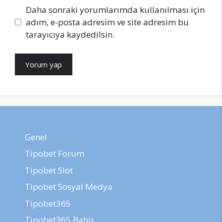
Daha sonraki yorumlarımda kullanılması için
adım, e-posta adresim ve site adresim bu
tarayıcıya kaydedilsin.
Genel
Tipobet Forum
Tipobet Slot
Tipobet Sosyal Medya
Tipobet365
Tipobet365 Bahis