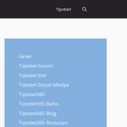
Tipobet
Genel
Tipobet Forum
Tipobet Slot
Tipobet Sosyal Medya
Tipobet365
Tipobet365 Bahis
Tipobet365 Blog
Tipobet365 Bonusları