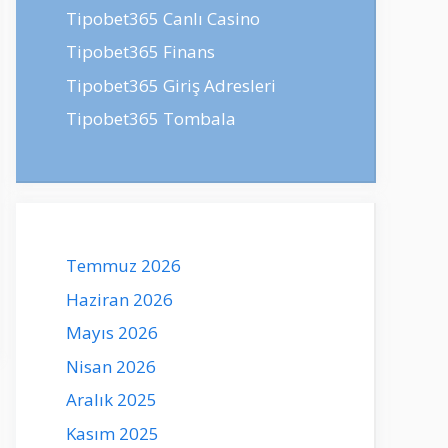
Tipobet365 Canlı Casino
Tipobet365 Finans
Tipobet365 Giriş Adresleri
Tipobet365 Tombala
Temmuz 2026
Haziran 2026
Mayıs 2026
Nisan 2026
Aralık 2025
Kasım 2025