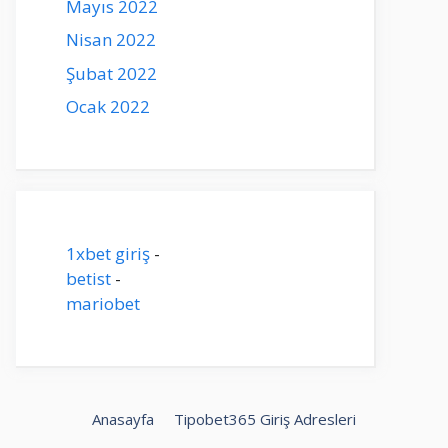
Mayıs 2022
Nisan 2022
Şubat 2022
Ocak 2022
1xbet giriş
-
betist
-
mariobet
Anasayfa
Tipobet365 Giriş Adresleri