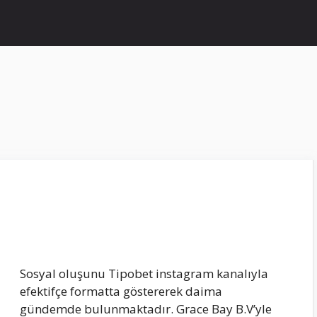
Sosyal oluşunu Tipobet instagram kanalıyla
efektifçe formatta göstererek daima
gündemde bulunmaktadır. Grace Bay B.V’yle