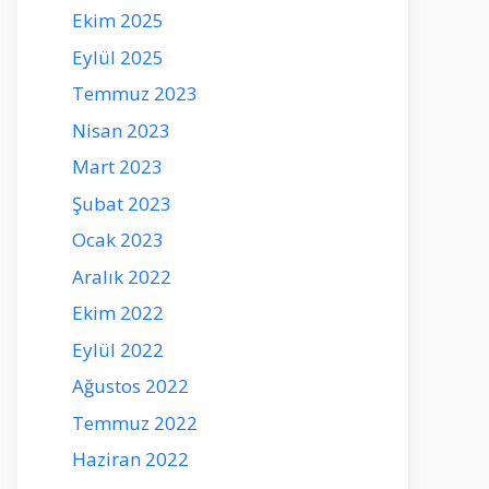
Ekim 2025
Eylül 2025
Temmuz 2023
Nisan 2023
Mart 2023
Şubat 2023
Ocak 2023
Aralık 2022
Ekim 2022
Eylül 2022
Ağustos 2022
Temmuz 2022
Haziran 2022