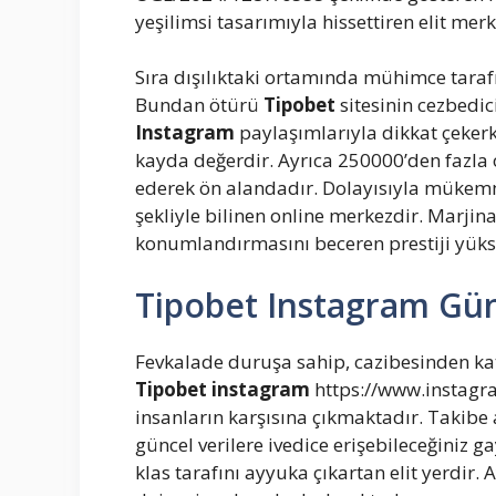
yeşilimsi tasarımıyla hissettiren elit merk
Sıra dışılıktaki ortamında mühimce tarafı
Bundan ötürü
Tipobet
sitesinin cezbedici
Instagram
paylaşımlarıyla dikkat çeker
kayda değerdir. Ayrıca 250000’den fazla
ederek ön alandadır. Dolayısıyla mükemm
şekliyle bilinen online merkezdir. Marjina
konumlandırmasını beceren prestiji yüks
Tipobet Instagram Günc
Fevkalade duruşa sahip, cazibesinden kat
Tipobet instagram
https://www.instagr
insanların karşısına çıkmaktadır. Takibe
güncel verilere ivedice erişebileceğiniz ga
klas tarafını ayyuka çıkartan elit yerdir. 