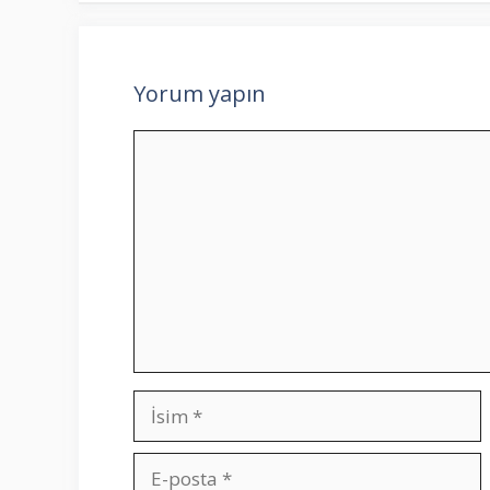
Yorum yapın
Yorum
İsim
E-