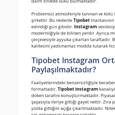
daim zirvede vuku bulmaktadır.
Problemsiz atmosferiyle tanınan ve kötü l
şirkettir. Bu nedenle
Tipobet
markasının 
edindiği gün gibidir.
Instagram
vesilesiy
modernliğiyle de bilinen yerdir. Ayrıca
çerçevesiyle ayyuka çıkartan taraftadır. 
kalitesini yadsınamaz modda tutarak hizm
Tipobet Instagram Or
Paylaşılmaktadır?
Faaliyetlerindeki benzersizliğiyle bera
formattadır.
Tipobet instagram
kanalıyl
döken tarafını konuşturmaktadır. Piya
şaşasıyla ileriye gittiği gayet nettir. Zi
yolda gittiğini açığa çıkartmaktadır. Nit
ses getirmesini beceren şirkettir.