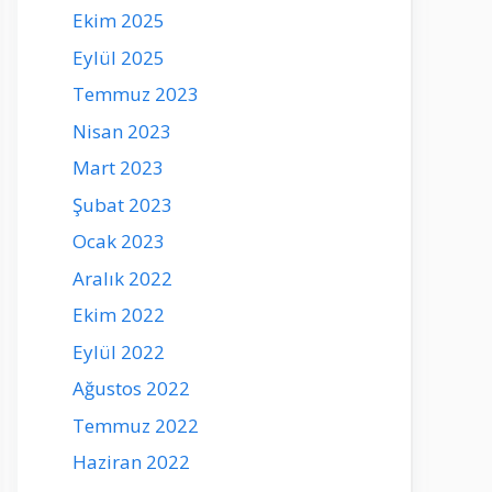
Ekim 2025
Eylül 2025
Temmuz 2023
Nisan 2023
Mart 2023
Şubat 2023
Ocak 2023
Aralık 2022
Ekim 2022
Eylül 2022
Ağustos 2022
Temmuz 2022
Haziran 2022