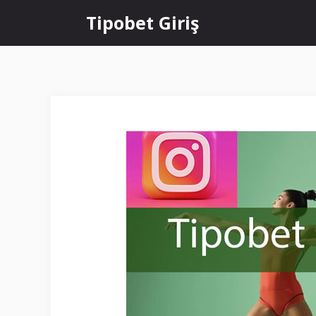
İçeriğe
Tipobet Giriş
atla