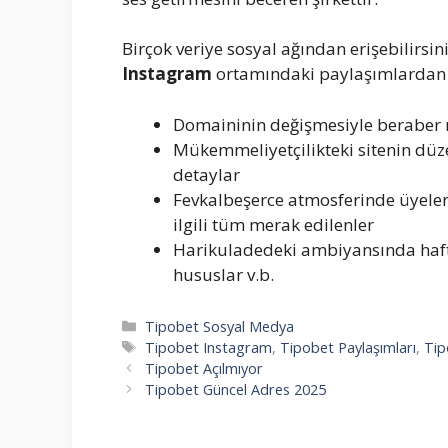
Birçok veriye sosyal ağından erişebilirsin
Instagram
ortamındaki paylaşımlardan b
Domaininin değişmesiyle beraber 
Mükemmeliyetçilikteki sitenin düze
detaylar
Fevkalbeşerce atmosferinde üyeler
ilgili tüm merak edilenler
Harikuladedeki ambiyansında haftay
hususlar v.b.
Kategoriler
Tipobet Sosyal Medya
Etiketler
Tipobet Instagram
,
Tipobet Paylaşımları
,
Tip
Yazı
Tipobet Açılmıyor
dolaşımı
Tipobet Güncel Adres 2025