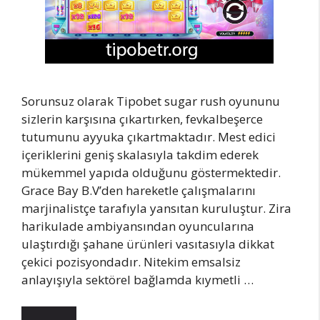
Sorunsuz olarak Tipobet sugar rush oyununu
sizlerin karşısına çıkartırken, fevkalbeşerce
tutumunu ayyuka çıkartmaktadır. Mest edici
içeriklerini geniş skalasıyla takdim ederek
mükemmel yapıda olduğunu göstermektedir.
Grace Bay B.V’den hareketle çalışmalarını
marjinalistçe tarafıyla yansıtan kuruluştur. Zira
harikulade ambiyansından oyuncularına
ulaştırdığı şahane ürünleri vasıtasıyla dikkat
çekici pozisyondadır. Nitekim emsalsiz
anlayışıyla sektörel bağlamda kıymetli …