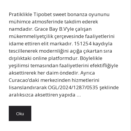
Pratiklikle Tipobet sweet bonanza oyununu
mühimce atmosferinde takdim ederek
namdadır. Grace Bay B.V’yle çalışan
mükemmeliyetçilik çerçevesinde faaliyetlerini
idame ettiren elit markadır. 151254 kaydıyla
tescillenerek modernliğini açığa çıkartan sıra
dışılıktaki online platformdur. Böylelikle
yeşilimsi temasından faaliyetlerini efektifliğiyle
aksettirerek her daim öndedir. Ayrıca
Curacao’daki merkezinden hizmetlerini
lisanslandırarak OGL/2024/1287/0535 şeklinde
aralıksızca aksettiren yapıda …
Oku