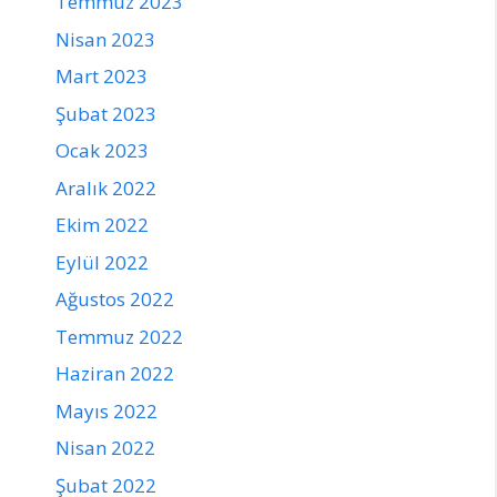
Temmuz 2023
Nisan 2023
Mart 2023
Şubat 2023
Ocak 2023
Aralık 2022
Ekim 2022
Eylül 2022
Ağustos 2022
Temmuz 2022
Haziran 2022
Mayıs 2022
Nisan 2022
Şubat 2022