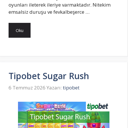
oyunları ileterek ileriye varmaktadır. Nitekim
emsalsiz duruşu ve fevkalbeşerce …
Oku
Tipobet Sugar Rush
6 Temmuz 2026
Yazarı:
tipobet