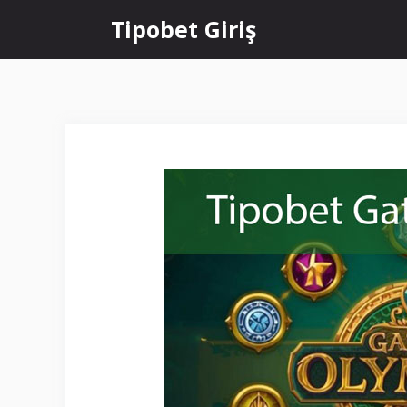
İçeriğe
Tipobet Giriş
atla