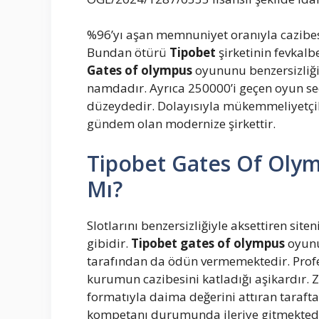
%96’yı aşan memnuniyet oranıyla cazibe
Bundan ötürü
Tipobet
şirketinin fevkal
Gates of olympus
oyununu benzersizliği
namdadır. Ayrıca 250000’i geçen oyun se
düzeydedir. Dolayısıyla mükemmeliyetçiliğ
gündem olan modernize şirkettir.
Tipobet Gates Of Oly
Mı?
Slotlarını benzersizliğiyle aksettiren sit
gibidir.
Tipobet gates of olympus
oyunu
tarafından da ödün vermemektedir. Profe
kurumun cazibesini katladığı aşikardır. Z
formatıyla daima değerini attıran taraft
kompetanı durumunda ileriye gitmektedi