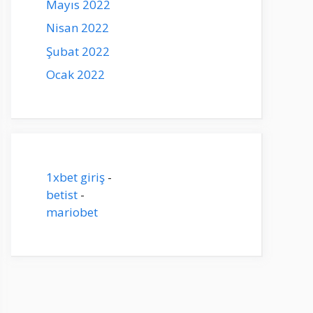
Mayıs 2022
Nisan 2022
Şubat 2022
Ocak 2022
1xbet giriş
-
betist
-
mariobet