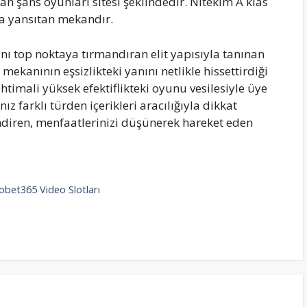
lan şans oyunları sitesi şeklindedir. Nitekim A klas
la yansıtan mekandır.
ını top noktaya tırmandıran elit yapısıyla tanınan
mekanının eşsizlikteki yanını netlikle hissettirdiği
timali yüksek efektiflikteki oyunu vesilesiyle üye
 farklı türden içerikleri aracılığıyla dikkat
vindiren, menfaatlerinizi düşünerek hareket eden
obet365 Video Slotları