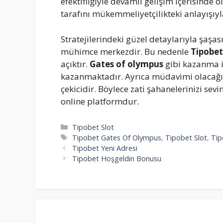
efektifliğiyle devamlı gelişim içerisinde o
tarafını mükemmeliyetçilikteki anlayışıy
Stratejilerindeki güzel detaylarıyla şaşas
mühimce merkezdir. Bu nedenle
Tipobet
açıktır.
Gates of olympus
gibi kazanma ih
kazanmaktadır. Ayrıca müdavimi olacağınız
çekicidir. Böylece zati şahanelerinizi se
online platformdur.
Kategoriler
Tipobet Slot
Etiketler
Tipobet Gates Of Olympus
,
Tipobet Slot
,
Tip
Yazı
Tipobet Yeni Adresi
dolaşımı
Tipobet Hoşgeldin Bonusu