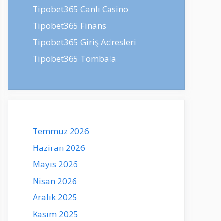
Tipobet365 Canlı Casino
Tipobet365 Finans
Tipobet365 Giriş Adresleri
Tipobet365 Tombala
Temmuz 2026
Haziran 2026
Mayıs 2026
Nisan 2026
Aralık 2025
Kasım 2025