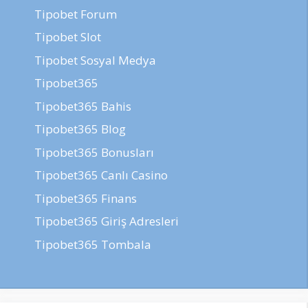
Tipobet Forum
Tipobet Slot
Tipobet Sosyal Medya
Tipobet365
Tipobet365 Bahis
Tipobet365 Blog
Tipobet365 Bonusları
Tipobet365 Canlı Casino
Tipobet365 Finans
Tipobet365 Giriş Adresleri
Tipobet365 Tombala