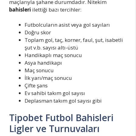
maçlarıyla şahane durumdadır. Nitekim
bahisleri
ilettiği bazı tercihler:
Futbolcuların asist veya gol sayıları
Doğru skor
Toplam gol, taç, korner, faul, şut, isabetli
şut v.b. sayısı altı-üstü
Handikaplı maç sonucu
Asya handikapı
Maç sonucu
İlk yarı/maç sonucu
Çifte şans
Ev sahibi takım gol sayısı
Deplasman takım gol sayısı gibi
Tipobet Futbol Bahisleri
Ligler ve Turnuvaları