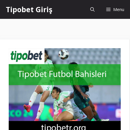
İçeriğe
Tipobet Giriş
Menu
atla