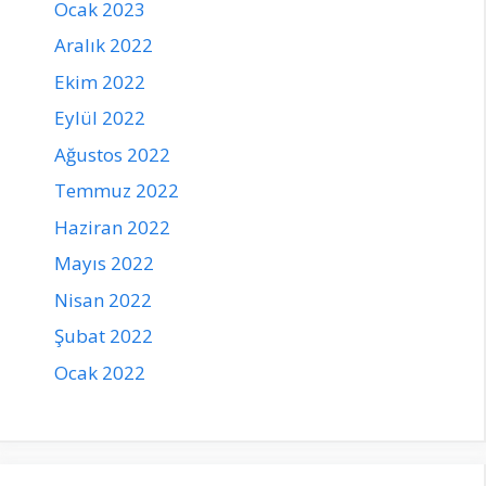
Ocak 2023
Aralık 2022
Ekim 2022
Eylül 2022
Ağustos 2022
Temmuz 2022
Haziran 2022
Mayıs 2022
Nisan 2022
Şubat 2022
Ocak 2022