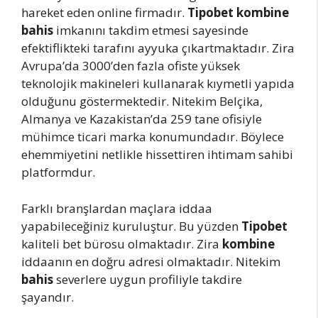
hareket eden online firmadır.
Tipobet kombine
bahis
imkanını takdim etmesi sayesinde
efektiflikteki tarafını ayyuka çıkartmaktadır. Zira
Avrupa’da 3000’den fazla ofiste yüksek
teknolojik makineleri kullanarak kıymetli yapıda
olduğunu göstermektedir. Nitekim Belçika,
Almanya ve Kazakistan’da 259 tane ofisiyle
mühimce ticari marka konumundadır. Böylece
ehemmiyetini netlikle hissettiren ihtimam sahibi
platformdur.
Farklı branşlardan maçlara iddaa
yapabileceğiniz kuruluştur. Bu yüzden
Tipobet
kaliteli bet bürosu olmaktadır. Zira
kombine
iddaanın en doğru adresi olmaktadır. Nitekim
bahis
severlere uygun profiliyle takdire
şayandır.