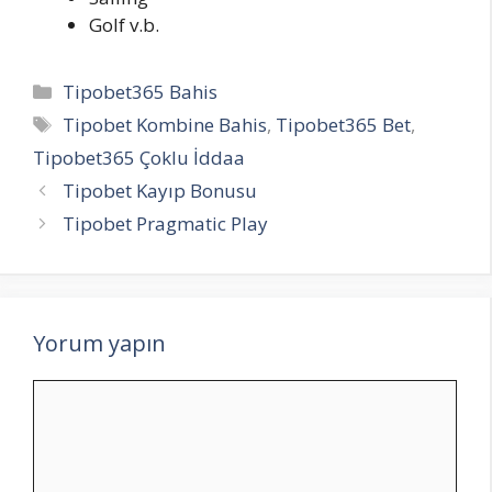
Golf v.b.
Kategoriler
Tipobet365 Bahis
Etiketler
Tipobet Kombine Bahis
,
Tipobet365 Bet
,
Tipobet365 Çoklu İddaa
Yazı
Tipobet Kayıp Bonusu
dolaşımı
Tipobet Pragmatic Play
Yorum yapın
Yorum