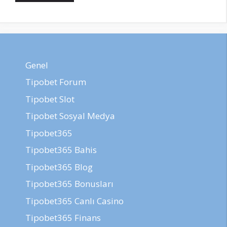
Genel
Tipobet Forum
Tipobet Slot
Tipobet Sosyal Medya
Tipobet365
Tipobet365 Bahis
Tipobet365 Blog
Tipobet365 Bonusları
Tipobet365 Canlı Casino
Tipobet365 Finans