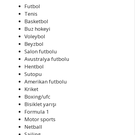
Futbol
Tenis
Basketbol
Buz hokeyi
Voleybol
Beyzbol
Salon futbolu
Avustralya futbolu
Hentbol
Sutopu
Amerikan futbolu
Kriket
Boxing/ufc
Bisiklet yarışı
Formula 1
Motor sports
Netball
Sailing