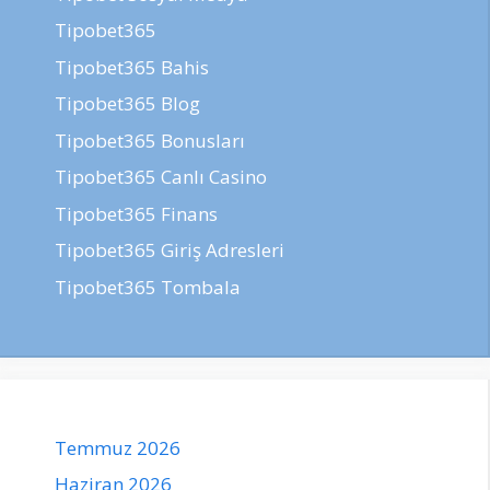
Tipobet365
Tipobet365 Bahis
Tipobet365 Blog
Tipobet365 Bonusları
Tipobet365 Canlı Casino
Tipobet365 Finans
Tipobet365 Giriş Adresleri
Tipobet365 Tombala
Temmuz 2026
Haziran 2026