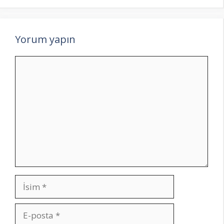
Yorum yapın
Yorum
İsim
E-
posta