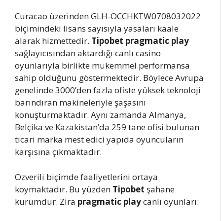
Curacao üzerinden GLH-OCCHKTW0708032022
biçimindeki lisans sayısıyla yasaları kaale
alarak hizmettedir.
Tipobet pragmatic play
sağlayıcısından aktardığı canlı casino
oyunlarıyla birlikte mükemmel performansa
sahip olduğunu göstermektedir. Böylece Avrupa
genelinde 3000’den fazla ofiste yüksek teknoloji
barındıran makineleriyle şaşasını
konuşturmaktadır. Aynı zamanda Almanya,
Belçika ve Kazakistan’da 259 tane ofisi bulunan
ticari marka mest edici yapıda oyuncuların
karşısına çıkmaktadır.
Özverili biçimde faaliyetlerini ortaya
koymaktadır. Bu yüzden
Tipobet
şahane
kurumdur. Zira
pragmatic play
canlı oyunları: