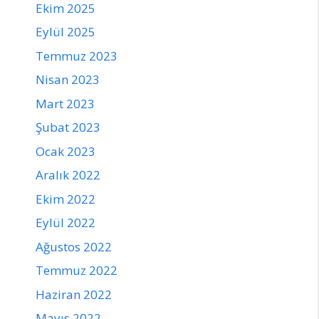
Ekim 2025
Eylül 2025
Temmuz 2023
Nisan 2023
Mart 2023
Şubat 2023
Ocak 2023
Aralık 2022
Ekim 2022
Eylül 2022
Ağustos 2022
Temmuz 2022
Haziran 2022
Mayıs 2022